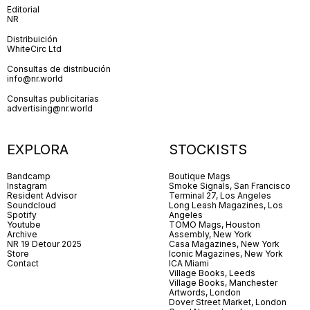
Editorial
NR
Distribuición
WhiteCirc Ltd
Consultas de distribución
info@nr.world
Consultas publicitarias
advertising@nr.world
EXPLORA
STOCKISTS
Bandcamp
Boutique Mags
Instagram
Smoke Signals, San Francisco
Resident Advisor
Terminal 27, Los Angeles
Soundcloud
Long Leash Magazines, Los
Spotify
Angeles
Youtube
TOMO Mags, Houston
Archive
Assembly, New York
NR 19 Detour 2025
Casa Magazines, New York
Store
Iconic Magazines, New York
Contact
ICA Miami
Village Books, Leeds
Village Books, Manchester
Artwords, London
Dover Street Market, London