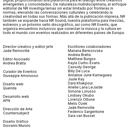
digital, proporcionando una plataforma para el diálogo entre creativos
emergentes y consolidados. De naturaleza multidisciplinaria, el enfoque
editorial de NR investiga temas sin estar limitado por fronteras ni
normas, elevando las conversaciones culturales y celebrando la
creatividad en todas sus formas. Más allá de la publicación impresa, NR
también se expande hacia NR Sound, nuestra plataforma para mezclas,
estrenos y un próximo sello discográfico, así como NR Events, que
organiza encuentros inclusivos que conectan la música y la cultura en
todo el mundo con eventos realizados en diferentes países de Europa.
Director creativo y editor jefe
Escritores colaboradores
Jade Removille
Mariana Berezovska
Andrea Bratta
Matthew Burgos
Editor Asociado
Kayla Curtis-Evans
Andrea Bratta
Cassidy George
Billy De Luca
Curador de Eventos
Annalise June Kamegawa
Giuseppe Amoruoso
Juule Kay
Dara Khakpour
Diseño web
Arielle Lana LeJarde
Querida
Simone Lorusso
Lindsey Okubo
Desarrollo web
Lorenzo Ottone
APN
Melis Özek
Jade Removille
Dirección de Arte
Federico Sargentone
Countersubject
Sara van Bussel
Diseño Gráfico
Giovanni Murolo