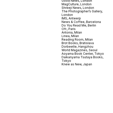
Good News, London
MagCulture, London
Shreeji News, London
The Photographer’s Gallery,
London
IMS, Antwerp
News & Coffee, Barcelona
Do You Read Me, Berlin
Ofr., Paris
Antonia, Milan
Linea, Milan
Reading Room, Milan
Brot Books, Bratislava
Dorbeetle, Hangzhou
World Magazines, Seoul
Aoyama Book Center, Tokyo
Daikanyama Tsutaya Books,
Tokyo
Knew as New, Japan