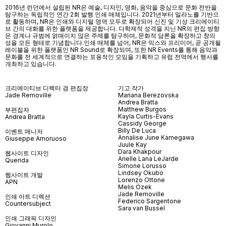
2016년 런던에서 설립된 NR은 예술, 디자인, 영화, 음악을 중심으로 문화 전반을
탐구하는 독립적인 연간 2회 발행 인쇄 매체입니다. 2021년부터 밀라노를 기반으
로 활동하며, NR은 인쇄와 디지털 영역 모두로 확장되어 신진 및 기성 크리에이티
브 간의 대화를 위한 플랫폼을 제공합니다. 다학제적 성격을 지닌 NR의 편집 방향
은 경계나 규범에 얽매이지 않은 주제를 탐구하며, 문화적 담론을 확장하고 창의
성을 모든 형태로 기념합니다.인쇄 매체를 넘어
, NR
은 믹스와 프리미어
,
곧 공개될
레이블을 위한 플랫폼인
NR Sound
로 확장되며
,
또한
NR Events
를 통해 음악과
문화를 전 세계적으로 연결하는 포용적인 모임을 기획하고 유럽 전역에서 행사를
개최하고 있습니다
.
크리에이티브 디렉터 겸 편집장
기고 작가
Jade Removille
Mariana Berezovska
Andrea Bratta
Matthew Burgos
부편집자
Kayla Curtis-Evans
Andrea Bratta
Cassidy George
Billy De Luca
이벤트 매니저
Annalise June Kamegawa
Giuseppe Amoruoso
Juule Kay
Dara Khakpour
웹사이트 디자인
Arielle Lana LeJarde
Querida
Simone Lorusso
Lindsey Okubo
웹사이트 개발
Lorenzo Ottone
APN
Melis Özek
Jade Removille
인쇄 아트 디렉션
Federico Sargentone
Countersubject
Sara van Bussel
인쇄 그래픽 디자인
Giovanni Murolo