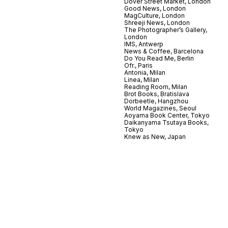
Dover Street Market, London
Good News, London
MagCulture, London
Shreeji News, London
The Photographer’s Gallery,
London
IMS, Antwerp
News & Coffee, Barcelona
Do You Read Me, Berlin
Ofr., Paris
Antonia, Milan
Linea, Milan
Reading Room, Milan
Brot Books, Bratislava
Dorbeetle, Hangzhou
World Magazines, Seoul
Aoyama Book Center, Tokyo
Daikanyama Tsutaya Books,
Tokyo
Knew as New, Japan