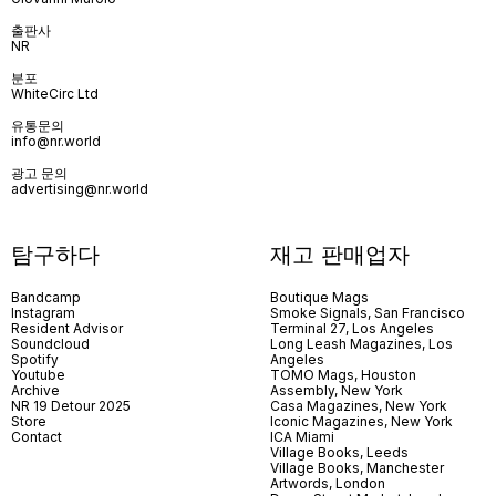
출판사
NR
분포
WhiteCirc Ltd
유통문의
info@nr.world
광고 문의
advertising@nr.world
탐구하다
재고 판매업자
Bandcamp
Boutique Mags
Instagram
Smoke Signals, San Francisco
Resident Advisor
Terminal 27, Los Angeles
Soundcloud
Long Leash Magazines, Los
Spotify
Angeles
Youtube
TOMO Mags, Houston
Archive
Assembly, New York
NR 19 Detour 2025
Casa Magazines, New York
Store
Iconic Magazines, New York
Contact
ICA Miami
Village Books, Leeds
Village Books, Manchester
Artwords, London