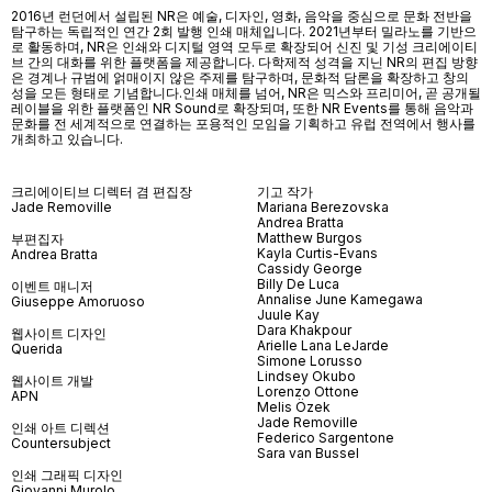
2016년 런던에서 설립된 NR은 예술, 디자인, 영화, 음악을 중심으로 문화 전반을
탐구하는 독립적인 연간 2회 발행 인쇄 매체입니다. 2021년부터 밀라노를 기반으
로 활동하며, NR은 인쇄와 디지털 영역 모두로 확장되어 신진 및 기성 크리에이티
브 간의 대화를 위한 플랫폼을 제공합니다. 다학제적 성격을 지닌 NR의 편집 방향
은 경계나 규범에 얽매이지 않은 주제를 탐구하며, 문화적 담론을 확장하고 창의
성을 모든 형태로 기념합니다.인쇄 매체를 넘어
, NR
은 믹스와 프리미어
,
곧 공개될
레이블을 위한 플랫폼인
NR Sound
로 확장되며
,
또한
NR Events
를 통해 음악과
문화를 전 세계적으로 연결하는 포용적인 모임을 기획하고 유럽 전역에서 행사를
개최하고 있습니다
.
크리에이티브 디렉터 겸 편집장
기고 작가
Jade Removille
Mariana Berezovska
Andrea Bratta
Matthew Burgos
부편집자
Kayla Curtis-Evans
Andrea Bratta
Cassidy George
Billy De Luca
이벤트 매니저
Annalise June Kamegawa
Giuseppe Amoruoso
Juule Kay
Dara Khakpour
웹사이트 디자인
Arielle Lana LeJarde
Querida
Simone Lorusso
Lindsey Okubo
웹사이트 개발
Lorenzo Ottone
APN
Melis Özek
Jade Removille
인쇄 아트 디렉션
Federico Sargentone
Countersubject
Sara van Bussel
인쇄 그래픽 디자인
Giovanni Murolo