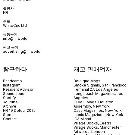
출판사
NR
분포
WhiteCirc Ltd
유통문의
info@nr.world
광고 문의
advertising@nr.world
탐구하다
재고 판매업자
Bandcamp
Boutique Mags
Instagram
Smoke Signals, San Francisco
Resident Advisor
Terminal 27, Los Angeles
Soundcloud
Long Leash Magazines, Los
Spotify
Angeles
Youtube
TOMO Mags, Houston
Archive
Assembly, New York
NR 19 Detour 2025
Casa Magazines, New York
Store
Iconic Magazines, New York
Contact
ICA Miami
Village Books, Leeds
Village Books, Manchester
Artwords, London