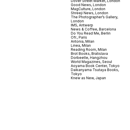
Dover Street Market, London
Good News, London
MagCulture, London
Shreeji News, London
The Photographer’s Gallery,
London
IMS, Antwerp
News & Coffee, Barcelona
Do You Read Me, Berlin
Ofr., Paris
Antonia, Milan
Linea, Milan
Reading Room, Milan
Brot Books, Bratislava
Dorbeetle, Hangzhou
World Magazines, Seoul
Aoyama Book Center, Tokyo
Daikanyama Tsutaya Books,
Tokyo
Knew as New, Japan