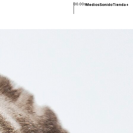
00.00s
Medios
Sonido
Tienda
+