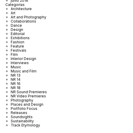
junio 2016
Categorías
Architecture
Art
Art and Photography
Collaborations
Dance
Design
Editorial
Exhibitions
Fashion
Feature
Festivals
Film
Interior Design
Interviews
Music
Music and Film
NR 13
NR 14
NR 16
NR 18
NR Sound Premieres
NR Video Premieres
Photography
Places and Design
Portfolio Focus
Releases
Soundsights
Sustainability
Track Etymology