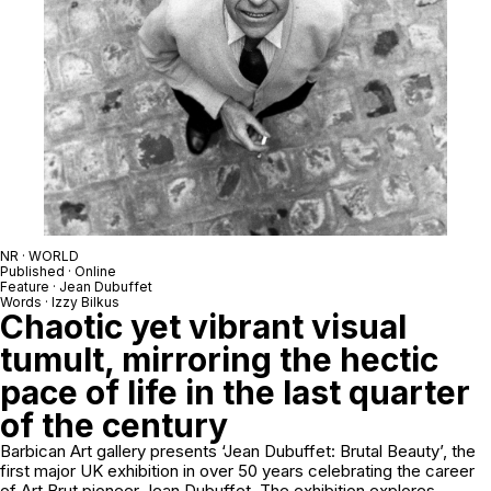
NR · WORLD
Published · Online
Feature · Jean Dubuffet
Words · Izzy Bilkus
Chaotic yet vibrant visual
tumult, mirroring the hectic
pace of life in the last quarter
of the century
Barbican Art gallery presents ‘Jean Dubuffet: Brutal Beauty’, the
first major UK exhibition in over 50 years celebrating the career
of Art Brut pioneer Jean Dubuffet. The exhibition explores