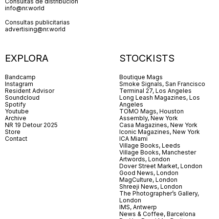
Consultas de distribución
info@nr.world
Consultas publicitarias
advertising@nr.world
EXPLORA
STOCKISTS
Bandcamp
Boutique Mags
Instagram
Smoke Signals, San Francisco
Resident Advisor
Terminal 27, Los Angeles
Soundcloud
Long Leash Magazines, Los
Spotify
Angeles
Youtube
TOMO Mags, Houston
Archive
Assembly, New York
NR 19 Detour 2025
Casa Magazines, New York
Store
Iconic Magazines, New York
Contact
ICA Miami
Village Books, Leeds
Village Books, Manchester
Artwords, London
Dover Street Market, London
Good News, London
MagCulture, London
Shreeji News, London
The Photographer’s Gallery,
London
IMS, Antwerp
News & Coffee, Barcelona