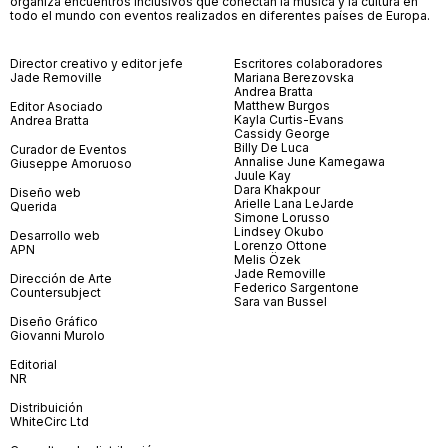
organiza encuentros inclusivos que conectan la música y la cultura en
todo el mundo con eventos realizados en diferentes países de Europa.
Director creativo y editor jefe
Escritores colaboradores
Jade Removille
Mariana Berezovska
Andrea Bratta
Matthew Burgos
Editor Asociado
Kayla Curtis-Evans
Andrea Bratta
Cassidy George
Billy De Luca
Curador de Eventos
Annalise June Kamegawa
Giuseppe Amoruoso
Juule Kay
Dara Khakpour
Diseño web
Arielle Lana LeJarde
Querida
Simone Lorusso
Lindsey Okubo
Desarrollo web
Lorenzo Ottone
APN
Melis Özek
Jade Removille
Dirección de Arte
Federico Sargentone
Countersubject
Sara van Bussel
Diseño Gráfico
Giovanni Murolo
Editorial
NR
Distribuición
WhiteCirc Ltd