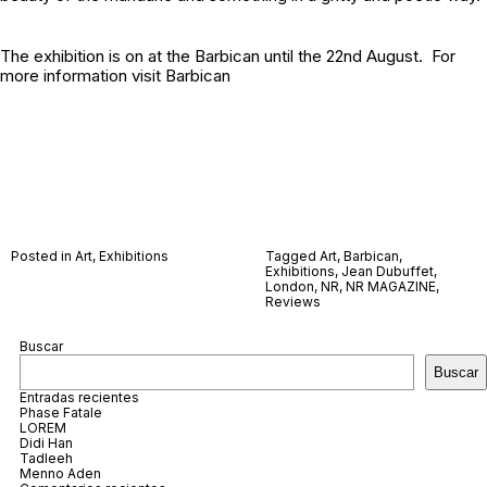
The exhibition is on at the Barbican until the 22nd August. For
more information visit
Barbican
Posted in
Art
,
Exhibitions
Tagged
Art
,
Barbican
,
Exhibitions
,
Jean Dubuffet
,
London
,
NR
,
NR MAGAZINE
,
Reviews
Buscar
Buscar
Entradas recientes
Phase Fatale
LOREM
Didi Han
Tadleeh
Menno Aden