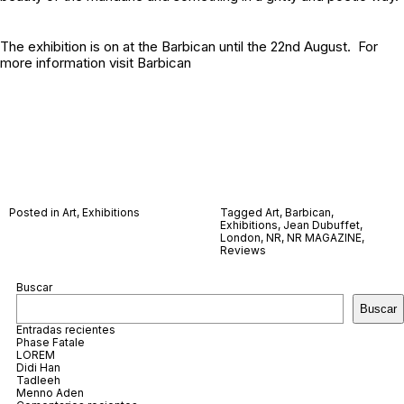
The exhibition is on at the Barbican until the 22nd August. For
more information visit
Barbican
Posted in
Art
,
Exhibitions
Tagged
Art
,
Barbican
,
Exhibitions
,
Jean Dubuffet
,
London
,
NR
,
NR MAGAZINE
,
Reviews
Buscar
Buscar
Entradas recientes
Phase Fatale
LOREM
Didi Han
Tadleeh
Menno Aden