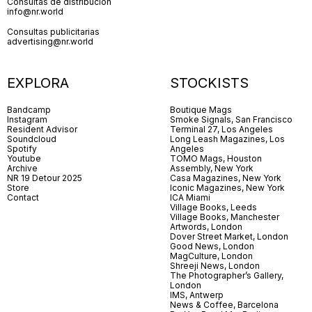
Consultas de distribución
info@nr.world
Consultas publicitarias
advertising@nr.world
EXPLORA
STOCKISTS
Bandcamp
Boutique Mags
Instagram
Smoke Signals, San Francisco
Resident Advisor
Terminal 27, Los Angeles
Soundcloud
Long Leash Magazines, Los
Spotify
Angeles
Youtube
TOMO Mags, Houston
Archive
Assembly, New York
NR 19 Detour 2025
Casa Magazines, New York
Store
Iconic Magazines, New York
Contact
ICA Miami
Village Books, Leeds
Village Books, Manchester
Artwords, London
Dover Street Market, London
Good News, London
MagCulture, London
Shreeji News, London
The Photographer’s Gallery,
London
IMS, Antwerp
News & Coffee, Barcelona