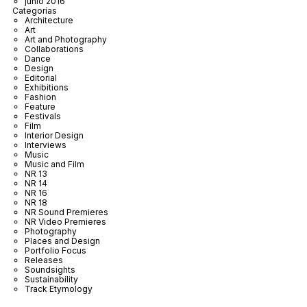
junio 2016
Categorías
Architecture
Art
Art and Photography
Collaborations
Dance
Design
Editorial
Exhibitions
Fashion
Feature
Festivals
Film
Interior Design
Interviews
Music
Music and Film
NR 13
NR 14
NR 16
NR 18
NR Sound Premieres
NR Video Premieres
Photography
Places and Design
Portfolio Focus
Releases
Soundsights
Sustainability
Track Etymology