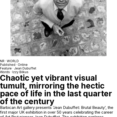
NR · WORLD
Published · Online
Feature · Jean Dubuffet
Words · Izzy Bilkus
Chaotic yet vibrant visual
tumult, mirroring the hectic
pace of life in the last quarter
of the century
Barbican Art gallery presents ‘Jean Dubuffet: Brutal Beauty’, the
first major UK exhibition in over 50 years celebrating the career
of Art Brut pioneer Jean Dubuffet. The exhibition explores