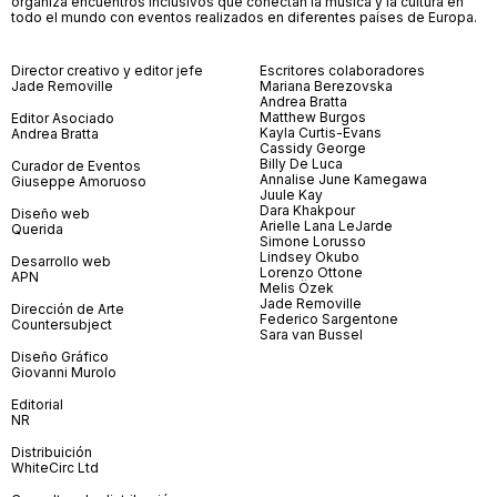
organiza encuentros inclusivos que conectan la música y la cultura en
todo el mundo con eventos realizados en diferentes países de Europa.
Director creativo y editor jefe
Escritores colaboradores
Jade Removille
Mariana Berezovska
Andrea Bratta
Matthew Burgos
Editor Asociado
Kayla Curtis-Evans
Andrea Bratta
Cassidy George
Billy De Luca
Curador de Eventos
Annalise June Kamegawa
Giuseppe Amoruoso
Juule Kay
Dara Khakpour
Diseño web
Arielle Lana LeJarde
Querida
Simone Lorusso
Lindsey Okubo
Desarrollo web
Lorenzo Ottone
APN
Melis Özek
Jade Removille
Dirección de Arte
Federico Sargentone
Countersubject
Sara van Bussel
Diseño Gráfico
Giovanni Murolo
Editorial
NR
Distribuición
WhiteCirc Ltd