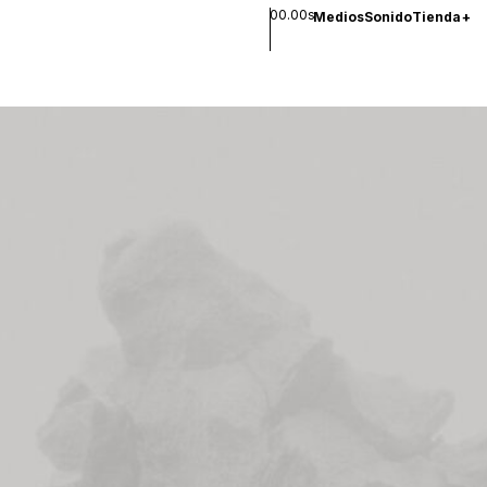
00.00s
Medios
Sonido
Tienda
+