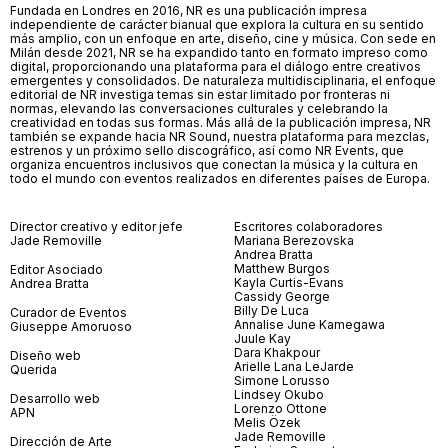
Fundada en Londres en 2016, NR es una publicación impresa
independiente de carácter bianual que explora la cultura en su sentido
más amplio, con un enfoque en arte, diseño, cine y música. Con sede en
Milán desde 2021, NR se ha expandido tanto en formato impreso como
digital, proporcionando una plataforma para el diálogo entre creativos
emergentes y consolidados. De naturaleza multidisciplinaria, el enfoque
editorial de NR investiga temas sin estar limitado por fronteras ni
normas, elevando las conversaciones culturales y celebrando la
creatividad en todas sus formas. Más allá de la publicación impresa, NR
también se expande hacia NR Sound, nuestra plataforma para mezclas,
estrenos y un próximo sello discográfico, así como NR Events, que
organiza encuentros inclusivos que conectan la música y la cultura en
todo el mundo con eventos realizados en diferentes países de Europa.
Director creativo y editor jefe
Escritores colaboradores
Jade Removille
Mariana Berezovska
Andrea Bratta
Matthew Burgos
Editor Asociado
Kayla Curtis-Evans
Andrea Bratta
Cassidy George
Billy De Luca
Curador de Eventos
Annalise June Kamegawa
Giuseppe Amoruoso
Juule Kay
Dara Khakpour
Diseño web
Arielle Lana LeJarde
Querida
Simone Lorusso
Lindsey Okubo
Desarrollo web
Lorenzo Ottone
APN
Melis Özek
Jade Removille
Dirección de Arte