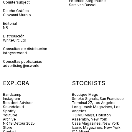
Federico Sargentone
Countersubject
Sara van Bussel
Diseño Gráfico
Giovanni Murolo
Editorial
NR
Distribuición
WhiteCirc Ltd
Consultas de distribución
info@nr.world
Consultas publicitarias
advertising@nr.world
EXPLORA
STOCKISTS
Bandcamp
Boutique Mags
Instagram
Smoke Signals, San Francisco
Resident Advisor
Terminal 27, Los Angeles
Soundcloud
Long Leash Magazines, Los
Spotify
Angeles
Youtube
TOMO Mags, Houston
Archive
Assembly, New York
NR 19 Detour 2025
Casa Magazines, New York
Store
Iconic Magazines, New York
Contact
ICA Miami