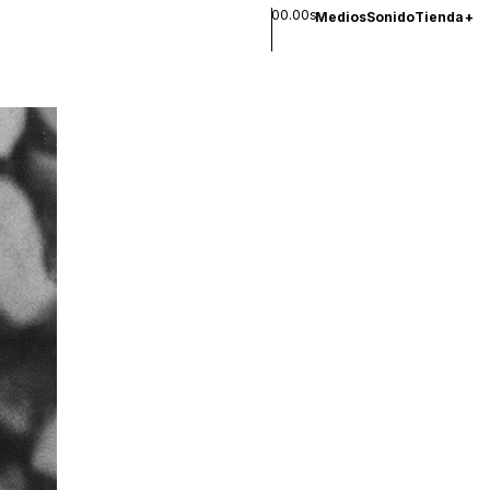
00.00s
Medios
Sonido
Tienda
+