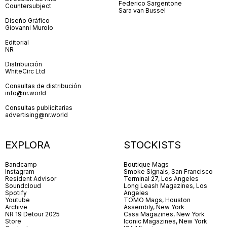
Federico Sargentone
Countersubject
Sara van Bussel
Diseño Gráfico
Giovanni Murolo
Editorial
NR
Distribuición
WhiteCirc Ltd
Consultas de distribución
info@nr.world
Consultas publicitarias
advertising@nr.world
EXPLORA
STOCKISTS
Bandcamp
Boutique Mags
Instagram
Smoke Signals, San Francisco
Resident Advisor
Terminal 27, Los Angeles
Soundcloud
Long Leash Magazines, Los
Spotify
Angeles
Youtube
TOMO Mags, Houston
Archive
Assembly, New York
NR 19 Detour 2025
Casa Magazines, New York
Store
Iconic Magazines, New York