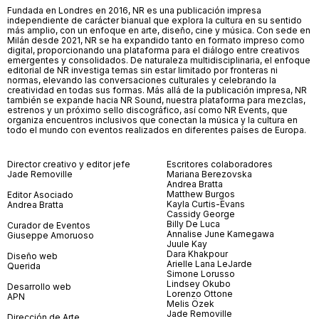
Fundada en Londres en 2016, NR es una publicación impresa
independiente de carácter bianual que explora la cultura en su sentido
más amplio, con un enfoque en arte, diseño, cine y música. Con sede en
Milán desde 2021, NR se ha expandido tanto en formato impreso como
digital, proporcionando una plataforma para el diálogo entre creativos
emergentes y consolidados. De naturaleza multidisciplinaria, el enfoque
editorial de NR investiga temas sin estar limitado por fronteras ni
normas, elevando las conversaciones culturales y celebrando la
creatividad en todas sus formas. Más allá de la publicación impresa, NR
también se expande hacia NR Sound, nuestra plataforma para mezclas,
estrenos y un próximo sello discográfico, así como NR Events, que
organiza encuentros inclusivos que conectan la música y la cultura en
todo el mundo con eventos realizados en diferentes países de Europa.
Director creativo y editor jefe
Escritores colaboradores
Jade Removille
Mariana Berezovska
Andrea Bratta
Matthew Burgos
Editor Asociado
Kayla Curtis-Evans
Andrea Bratta
Cassidy George
Billy De Luca
Curador de Eventos
Annalise June Kamegawa
Giuseppe Amoruoso
Juule Kay
Dara Khakpour
Diseño web
Arielle Lana LeJarde
Querida
Simone Lorusso
Lindsey Okubo
Desarrollo web
Lorenzo Ottone
APN
Melis Özek
Jade Removille
Dirección de Arte