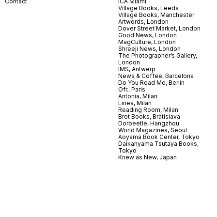
Contact
ICA Miami
Village Books, Leeds
Village Books, Manchester
Artwords, London
Dover Street Market, London
Good News, London
MagCulture, London
Shreeji News, London
The Photographer’s Gallery,
London
IMS, Antwerp
News & Coffee, Barcelona
Do You Read Me, Berlin
Ofr., Paris
Antonia, Milan
Linea, Milan
Reading Room, Milan
Brot Books, Bratislava
Dorbeetle, Hangzhou
World Magazines, Seoul
Aoyama Book Center, Tokyo
Daikanyama Tsutaya Books,
Tokyo
Knew as New, Japan