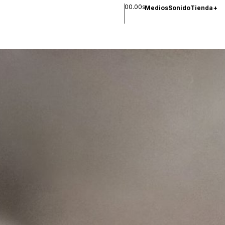
00.00s
Medios
Sonido
Tienda
+