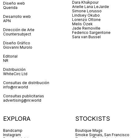
Dara Khakpour
Diseño web
Arielle Lana LeJarde
Querida
Simone Lorusso
Lindsey Okubo
Desarrollo web
Lorenzo Ottone
APN
Melis Özek
Jade Removille
Dirección de Arte
Federico Sargentone
Countersubject
Sara van Bussel
Diseño Gráfico
Giovanni Murolo
Editorial
NR
Distribuición
WhiteCirc Ltd
Consultas de distribución
info@nr.world
Consultas publicitarias
advertising@nr.world
EXPLORA
STOCKISTS
Bandcamp
Boutique Mags
Instagram
Smoke Signals, San Francisco