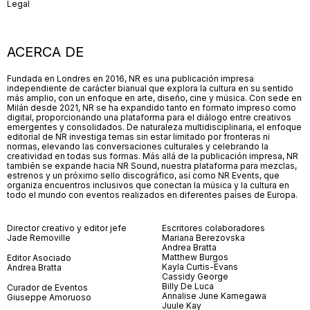
Legal
ACERCA DE
Fundada en Londres en 2016, NR es una publicación impresa
independiente de carácter bianual que explora la cultura en su sentido
más amplio, con un enfoque en arte, diseño, cine y música. Con sede en
Milán desde 2021, NR se ha expandido tanto en formato impreso como
digital, proporcionando una plataforma para el diálogo entre creativos
emergentes y consolidados. De naturaleza multidisciplinaria, el enfoque
editorial de NR investiga temas sin estar limitado por fronteras ni
normas, elevando las conversaciones culturales y celebrando la
creatividad en todas sus formas. Más allá de la publicación impresa, NR
también se expande hacia NR Sound, nuestra plataforma para mezclas,
estrenos y un próximo sello discográfico, así como NR Events, que
organiza encuentros inclusivos que conectan la música y la cultura en
todo el mundo con eventos realizados en diferentes países de Europa.
Director creativo y editor jefe
Escritores colaboradores
Jade Removille
Mariana Berezovska
Andrea Bratta
Matthew Burgos
Editor Asociado
Kayla Curtis-Evans
Andrea Bratta
Cassidy George
Billy De Luca
Curador de Eventos
Annalise June Kamegawa
Giuseppe Amoruoso
Juule Kay