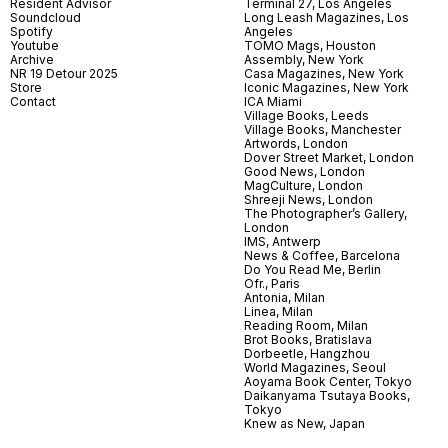
Resident Advisor
Terminal 27, Los Angeles
Soundcloud
Long Leash Magazines, Los
Spotify
Angeles
Youtube
TOMO Mags, Houston
Archive
Assembly, New York
NR 19 Detour 2025
Casa Magazines, New York
Store
Iconic Magazines, New York
Contact
ICA Miami
Village Books, Leeds
Village Books, Manchester
Artwords, London
Dover Street Market, London
Good News, London
MagCulture, London
Shreeji News, London
The Photographer’s Gallery,
London
IMS, Antwerp
News & Coffee, Barcelona
Do You Read Me, Berlin
Ofr., Paris
Antonia, Milan
Linea, Milan
Reading Room, Milan
Brot Books, Bratislava
Dorbeetle, Hangzhou
World Magazines, Seoul
Aoyama Book Center, Tokyo
Daikanyama Tsutaya Books,
Tokyo
Knew as New, Japan