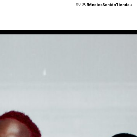
00.00s
Medios
Sonido
Tienda
+