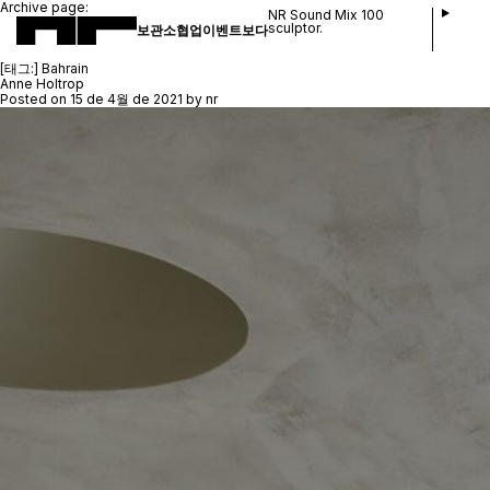
Archive page:
NR Sound Mix 100
sculptor.
보관소
협업
이벤트
보다
[태그:]
Bahrain
Anne Holtrop
Posted on
15 de 4월 de 2021
by
nr