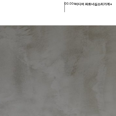
00.00s
미디어 파트너십
소리
가게
+